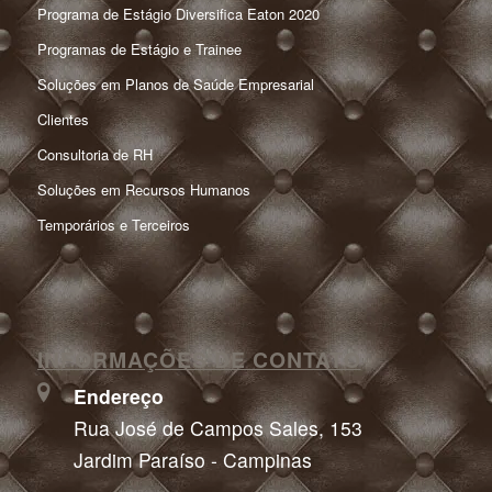
Programa de Estágio Diversifica Eaton 2020
Programas de Estágio e Trainee
Soluções em Planos de Saúde Empresarial
Clientes
Consultoria de RH
Soluções em Recursos Humanos
Temporários e Terceiros
INFORMAÇÕES DE CONTATO
Endereço
Rua José de Campos Sales, 153
Jardim Paraíso - Campinas