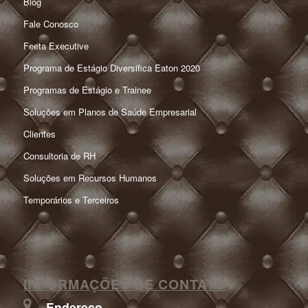
Blog
Fale Conosco
Feeta Executive
Programa de Estágio Diversifica Eaton 2020
Programas de Estágio e Trainee
Soluções em Planos de Saúde Empresarial
Clientes
Consultoria de RH
Soluções em Recursos Humanos
Temporários e Terceiros
INFORMAÇÕES DE CONTATO
Endereço