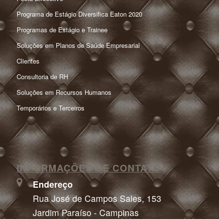
Programa de Estágio Diversifica Eaton 2020
Programas de Estágio e Trainee
Soluções em Planos de Saúde Empresarial
Clientes
Consultoria de RH
Soluções em Recursos Humanos
Temporários e Terceiros
INFORMAÇÕES DE CONTATO
Endereço
Rua José de Campos Sales, 153
Jardim Paraíso - Campinas