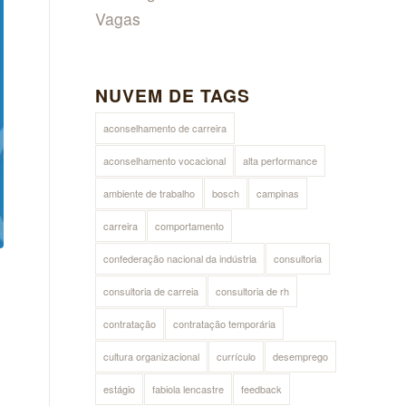
Vagas
NUVEM DE TAGS
aconselhamento de carreira
aconselhamento vocacional
alta performance
ambiente de trabalho
bosch
campinas
carreira
comportamento
confederação nacional da indústria
consultoria
consultoria de carreia
consultoria de rh
contratação
contratação temporária
cultura organizacional
currículo
desemprego
estágio
fabiola lencastre
feedback