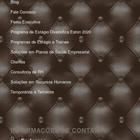
Blog
Fale Conosco
Feeta Executive
Programa de Estágio Diversifica Eaton 2020
Programas de Estágio e Trainee
Soluções em Planos de Saúde Empresarial
Clientes
Consultoria de RH
Soluções em Recursos Humanos
Temporários e Terceiros
INFORMAÇÕES DE CONTATO