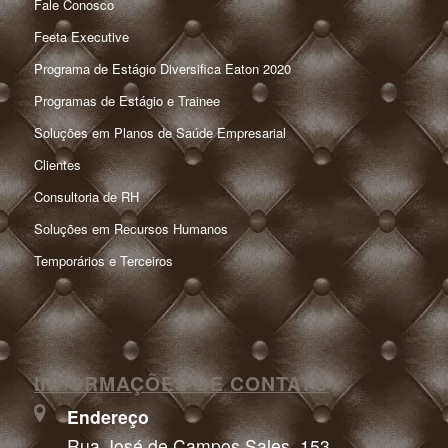
Fale Conosco
Feeta Executive
Programa de Estágio Diversifica Eaton 2020
Programas de Estágio e Trainee
Soluções em Planos de Saúde Empresarial
Clientes
Consultoria de RH
Soluções em Recursos Humanos
Temporários e Terceiros
INFORMAÇÕES DE CONTATO
Endereço
Rua José de Campos Sales, 153