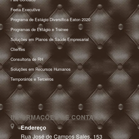
Feeta Executive
Programa de Estágio Diversifica Eaton 2020
Programas de Estágio e Trainee
Soluções em Planos de Saúde Empresarial
Clientes
Consultoria de RH
Soluções em Recursos Humanos
Temporários e Terceiros
INFORMAÇÕES DE CONTATO
Endereço
Rua José de Campos Sales, 153