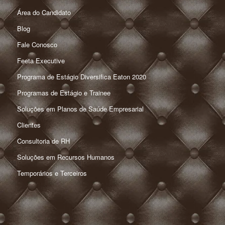
Área do Candidato
Blog
Fale Conosco
Feeta Executive
Programa de Estágio Diversifica Eaton 2020
Programas de Estágio e Trainee
Soluções em Planos de Saúde Empresarial
Clientes
Consultoria de RH
Soluções em Recursos Humanos
Temporários e Terceiros