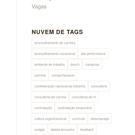
Vagas
NUVEM DE TAGS
aconselhamento de carreira
aconselhamento vocacional
alta performance
ambiente de trabalho
bosch
campinas
carreira
comportamento
confederação nacional da indústria
consultoria
consultoria de carreia
consultoria de rh
contratação
contratação temporária
cultura organizacional
currículo
desemprego
estágio
fabiola lencastre
feedback